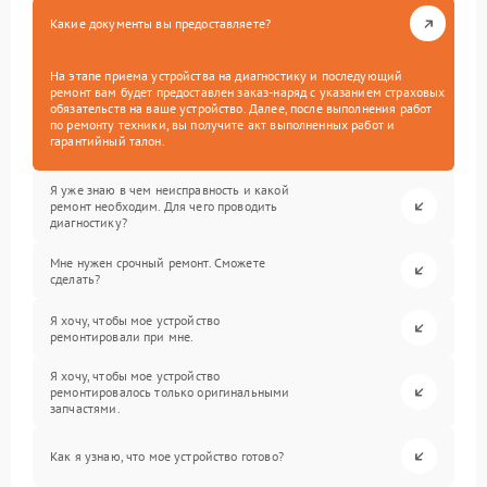
Какие документы вы предоставляете?
На этапе приема устройства на диагностику и последующий
ремонт вам будет предоставлен заказ-наряд с указанием страховых
обязательств на ваше устройство. Далее, после выполнения работ
по ремонту техники, вы получите акт выполненных работ и
гарантийный талон.
Я уже знаю в чем неисправность и какой
ремонт необходим. Для чего проводить
диагностику?
Мне нужен срочный ремонт. Сможете
сделать?
Я хочу, чтобы мое устройство
ремонтировали при мне.
Я хочу, чтобы мое устройство
ремонтировалось только оригинальными
запчастями.
Как я узнаю, что мое устройство готово?