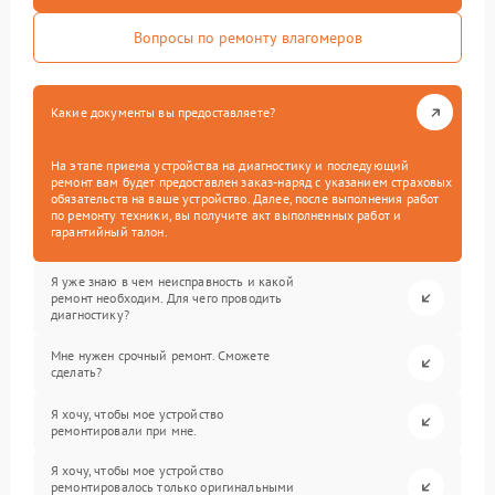
Вопросы по ремонту влагомеров
Какие документы вы предоставляете?
На этапе приема устройства на диагностику и последующий
ремонт вам будет предоставлен заказ-наряд с указанием страховых
обязательств на ваше устройство. Далее, после выполнения работ
по ремонту техники, вы получите акт выполненных работ и
гарантийный талон.
Я уже знаю в чем неисправность и какой
ремонт необходим. Для чего проводить
диагностику?
Мне нужен срочный ремонт. Сможете
сделать?
Я хочу, чтобы мое устройство
ремонтировали при мне.
Я хочу, чтобы мое устройство
ремонтировалось только оригинальными