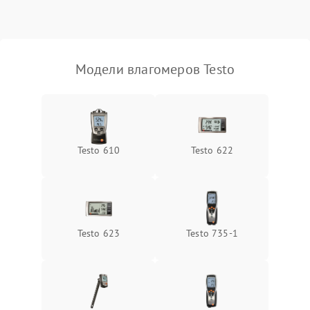
Поломка температурного
1500 ₽
Подробнее →
датчика
Неисправность
Модели влагомеров Testo
индикатора уровня
1000 ₽
Подробнее →
влажности
Testo 610
Testo 622
Testo 623
Testo 735-1