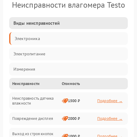
Неисправности влагомера Testo
Виды неисправностей
Электроника
Электропитание
Измерения
Неисправности
Стоимость
Механические повреждения
Неисправность датчика
Интерфейсы
1500 ₽
Подробнее →
влажности
Корпус/Герметичность
Повреждение дисплея
2000 ₽
Подробнее →
Безопасность
Выход из строя кнопок
1000 ₽
Подробнее →