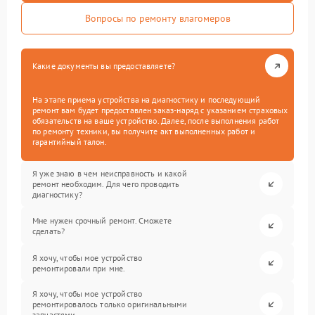
Вопросы по ремонту влагомеров
Какие документы вы предоставляете?
На этапе приема устройства на диагностику и последующий
ремонт вам будет предоставлен заказ-наряд с указанием страховых
обязательств на ваше устройство. Далее, после выполнения работ
по ремонту техники, вы получите акт выполненных работ и
гарантийный талон.
Я уже знаю в чем неисправность и какой
ремонт необходим. Для чего проводить
диагностику?
Мне нужен срочный ремонт. Сможете
сделать?
Я хочу, чтобы мое устройство
ремонтировали при мне.
Я хочу, чтобы мое устройство
ремонтировалось только оригинальными
запчастями.