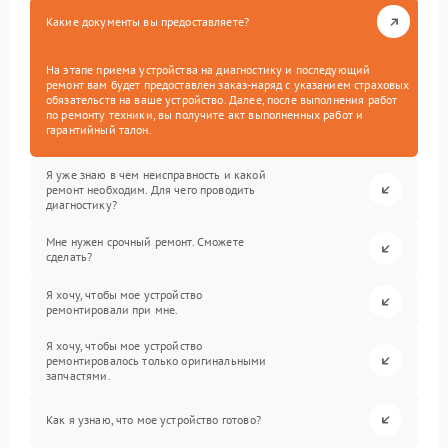
Какие документы вы предоставляете?
На этапе приема устройства на диагностику и последующий
ремонт вам будет предоставлен заказ-наряд с указанием страховых
обязательств на ваше устройство. Далее, после выполнения работ
по ремонту техники, вы получите акт выполненных работ и
гарантийный талон.
Я уже знаю в чем неисправность и какой
ремонт необходим. Для чего проводить
диагностику?
Мне нужен срочный ремонт. Сможете
сделать?
Я хочу, чтобы мое устройство
ремонтировали при мне.
Я хочу, чтобы мое устройство
ремонтировалось только оригинальными
запчастями.
Как я узнаю, что мое устройство готово?