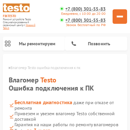
+7 (800) 301-55-83
Ежедневно, с 10:00 до 20:00
FIX-TESTO
+7 (800) 301-55-83
Ремонт устройств Testo
Специализированный
Звонок бесплатный по РФ
cервисный центр г.
Нижний
Тагил
Мы ремонтируем
Позвонить
агиле
Влагомер Testo ошибка подключения к пк
Влагомер
Testo
Ошибка подключения к ПК
Бесплатная диагностика
даже при отказе от
ремонта
Привезем и увезем влагомер Testo собственной
доставкой
Гарантия на наши работы по ремонту влагомеров