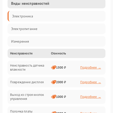
Виды неисправностей
Электроника
Электропитание
Измерения
Неисправности
Стоимость
Механические повреждения
Неисправность датчика
Интерфейсы
1500 ₽
Подробнее →
влажности
Корпус/Герметичность
Повреждение дисплея
2000 ₽
Подробнее →
Безопасность
Выход из строя кнопок
1000 ₽
Подробнее →
управления
Поломка платы