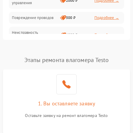
2000 ₽
Подробнее →
управления
Повреждение проводов
500 ₽
Подробнее →
Неисправность
1000 ₽
Подробнее →
аккумулятора или батареи
Окисление контактов
500 ₽
Подробнее →
Этапы ремонта влагомера Testo
Поломка разъема для
1000 ₽
Подробнее →
зарядки
Неисправность
2500 ₽
Подробнее →
измерительного модуля
1. Вы оставляете заявку
Неправильная калибровка
1000 ₽
Подробнее →
Оставьте заявку на ремонт влагомера Testo
Поломка температурного
1500 ₽
Подробнее →
датчика