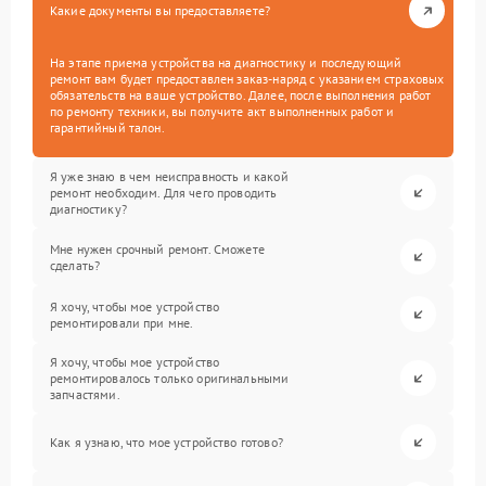
Какие документы вы предоставляете?
На этапе приема устройства на диагностику и последующий
ремонт вам будет предоставлен заказ-наряд с указанием страховых
обязательств на ваше устройство. Далее, после выполнения работ
по ремонту техники, вы получите акт выполненных работ и
гарантийный талон.
Я уже знаю в чем неисправность и какой
ремонт необходим. Для чего проводить
диагностику?
Мне нужен срочный ремонт. Сможете
сделать?
Я хочу, чтобы мое устройство
ремонтировали при мне.
Я хочу, чтобы мое устройство
ремонтировалось только оригинальными
запчастями.
Как я узнаю, что мое устройство готово?