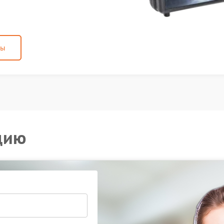
ны
цию