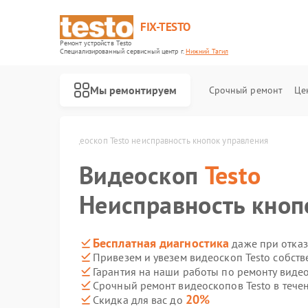
FIX-TESTO
Ремонт устройств Testo
Специализированный cервисный центр г.
Нижний Тагил
Мы ремонтируем
Срочный ремонт
Це
 Нижнем Тагиле
Видеоскоп Testo неисправность кнопок управления
Видеоскоп
Testo
Неисправность кноп
Бесплатная диагностика
даже при отказ
Привезем и увезем видеоскоп Testo собст
Гарантия на наши работы по ремонту виде
Срочный ремонт видеоскопов Testo в тече
20%
Скидка для вас до