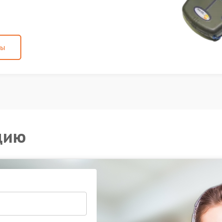
ны
цию