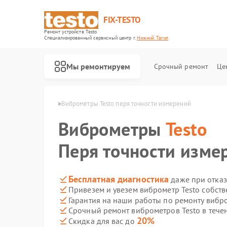
FIX-TESTO
Ремонт устройств Testo
Специализированный cервисный центр г.
Нижний Тагил
Мы ремонтируем
Срочный ремонт
Це
sto в Нижнем Тагиле
Виброметры Testo перя точности измерений
Виброметры
Testo
Перя точности изме
Бесплатная диагностика
даже при отказ
Привезем и увезем виброметр Testo собст
Гарантия на наши работы по ремонту вибр
Срочный ремонт виброметров Testo в тече
20%
Скидка для вас до