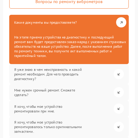
Вопросы по ремонту виброметров
Какие документы вы предоставляете?
На этапе приема устройства на диагностику и последующий
ремонт вам будет предоставлен заказ-наряд с указанием страховых
обязательств на ваше устройство. Далее, после выполнения работ
по ремонту техники, вы получите акт выполненных работ и
гарантийный талон.
Я уже знаю в чем неисправность и какой
ремонт необходим. Для чего проводить
диагностику?
Мне нужен срочный ремонт. Сможете
сделать?
Я хочу, чтобы мое устройство
ремонтировали при мне.
Я хочу, чтобы мое устройство
ремонтировалось только оригинальными
запчастями.