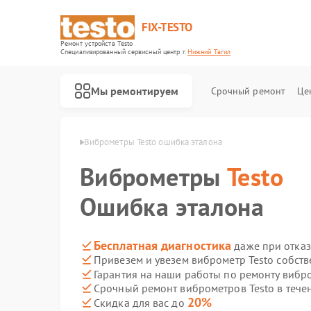
FIX-TESTO
Ремонт устройств Testo
Специализированный cервисный центр г.
Нижний Тагил
Мы ремонтируем
Срочный ремонт
Це
sto в Нижнем Тагиле
Виброметры Testo ошибка эталона
Виброметры
Testo
Ошибка эталона
Бесплатная диагностика
даже при отказ
Привезем и увезем виброметр Testo собст
Гарантия на наши работы по ремонту вибр
Срочный ремонт виброметров Testo в тече
20%
Скидка для вас до