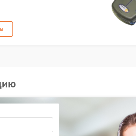
ны
цию