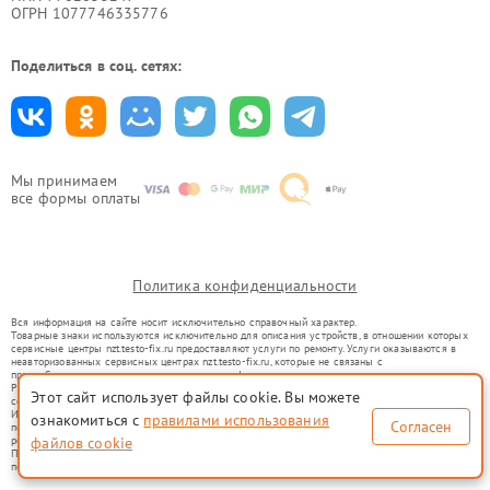
ОГРН 1077746335776
Поделиться в соц. сетях:
Мы принимаем
все формы оплаты
Политика конфиденциальности
Вся информация на сайте носит исключительно справочный характер.
Товарные знаки используются исключительно для описания устройств, в отношении которых
сервисные центры nzt.testo-fix.ru предоставляют услуги по ремонту. Услуги оказываются в
неавторизованных сервисных центрах nzt.testo-fix.ru, которые не связаны с
правообладателями товарных знаков или их официальными представителями.
Ремонт осуществляется для устройств, уже введенных в гражданский оборот в соответствии
Этот сайт использует файлы cookie. Вы можете
со статьей 1487 ГК РФ.
Использование товарных знаков не преследует цели индивидуализации услуг или введения
ознакомиться с
правилами использования
Согласен
потребителей в заблуждение, а служит для информирования о предоставляемых услугах по
ремонту техники указанных брендов.
файлов cookie
Представленная на сайте информация не является публичной офертой, определяемой
положениями Статьи 437(2) Гражданского кодекса РФ