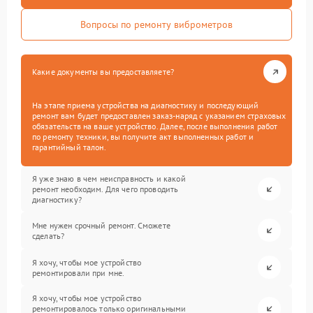
Вопросы по ремонту виброметров
Какие документы вы предоставляете?
На этапе приема устройства на диагностику и последующий
ремонт вам будет предоставлен заказ-наряд с указанием страховых
обязательств на ваше устройство. Далее, после выполнения работ
по ремонту техники, вы получите акт выполненных работ и
гарантийный талон.
Я уже знаю в чем неисправность и какой
ремонт необходим. Для чего проводить
диагностику?
Мне нужен срочный ремонт. Сможете
сделать?
Я хочу, чтобы мое устройство
ремонтировали при мне.
Я хочу, чтобы мое устройство
ремонтировалось только оригинальными