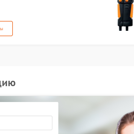
ны
цию