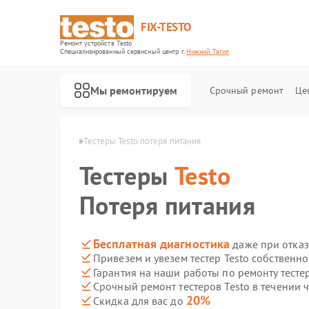
FIX-TESTO
Ремонт устройств Testo
Специализированный cервисный центр г.
Нижний Тагил
Мы ремонтируем
Срочный ремонт
Це
sto в Нижнем Тагиле
Тестеры Testo потеря питания
Тестеры
Testo
Потеря питания
Бесплатная диагностика
даже при отказ
Привезем и увезем тестер Testo собственн
Гарантия на наши работы по ремонту тесте
Срочный ремонт тестеров Testo в течении 
20%
Скидка для вас до