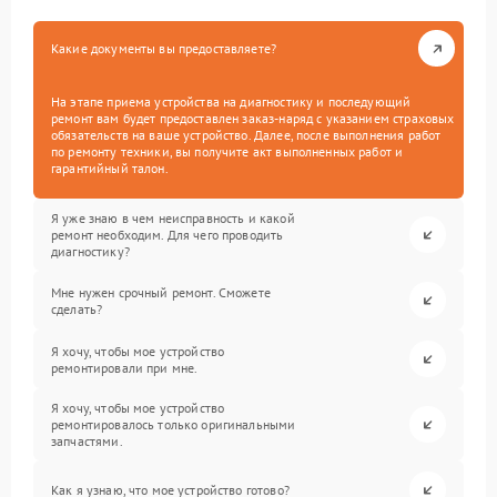
Какие документы вы предоставляете?
На этапе приема устройства на диагностику и последующий
ремонт вам будет предоставлен заказ-наряд с указанием страховых
обязательств на ваше устройство. Далее, после выполнения работ
по ремонту техники, вы получите акт выполненных работ и
гарантийный талон.
Я уже знаю в чем неисправность и какой
ремонт необходим. Для чего проводить
диагностику?
Мне нужен срочный ремонт. Сможете
сделать?
Я хочу, чтобы мое устройство
ремонтировали при мне.
Я хочу, чтобы мое устройство
ремонтировалось только оригинальными
запчастями.
Как я узнаю, что мое устройство готово?