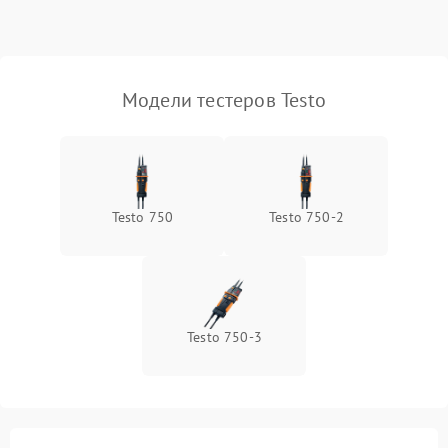
Поломка переключателя
1000 ₽
Подробнее →
диапазонов
Повреждение магнитного
Модели тестеров Testo
1500 ₽
Подробнее →
сердечника
Неисправность
1000 ₽
Подробнее →
индикатора
Testo 750
Testo 750-2
Testo 750-3