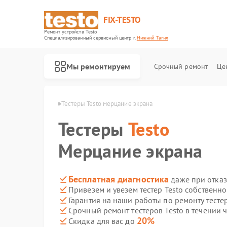
FIX-TESTO
Ремонт устройств Testo
Специализированный cервисный центр г.
Нижний Тагил
Мы ремонтируем
Срочный ремонт
Це
sto в Нижнем Тагиле
Тестеры Testo мерцание экрана
Тестеры
Testo
Мерцание экрана
Бесплатная диагностика
даже при отказ
Привезем и увезем тестер Testo собственн
Гарантия на наши работы по ремонту тесте
Срочный ремонт тестеров Testo в течении 
20%
Скидка для вас до