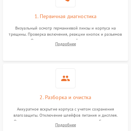
1. Первичная диагностика
Визуальный осмотр германиевой линзы и корпуса на
трещины. Проверка включения, реакции кнопок и разъемов
зарядки. Оценка вывода тепловой сигнатуры на экран,
Подробнее
проверка базовых функций и считывание системных
ошибок.
2. Разборка и очистка
Аккуратное вскрытие корпуса с учетом сохранения
влагозащиты. Отключение шлейфов питания и дисплея.
Очистка внутренних плат от окислов и пыли. Бережная
Подробнее
обработка германиевого объектива специализированными