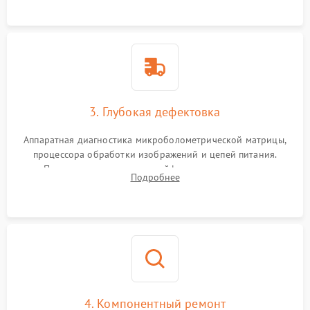
растворами.
3. Глубокая дефектовка
Аппаратная диагностика микроболометрической матрицы,
процессора обработки изображений и цепей питания.
Проверка целостности шлейфов, модуля памяти и
Подробнее
интерфейсов связи. Выявление сгоревших SMD-компонентов
на плате.
4. Компонентный ремонт