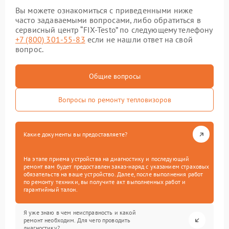
Вы можете ознакомиться с приведенными ниже
часто задаваемыми вопросами, либо обратиться в
сервисный центр “FIX-Testo” по следующему телефону
+7 (800) 301-55-83
если не нашли ответ на свой
вопрос.
Общие вопросы
Вопросы по ремонту тепловизоров
Какие документы вы предоставляете?
На этапе приема устройства на диагностику и последующий
ремонт вам будет предоставлен заказ-наряд с указанием страховых
обязательств на ваше устройство. Далее, после выполнения работ
по ремонту техники, вы получите акт выполненных работ и
гарантийный талон.
Я уже знаю в чем неисправность и какой
ремонт необходим. Для чего проводить
диагностику?