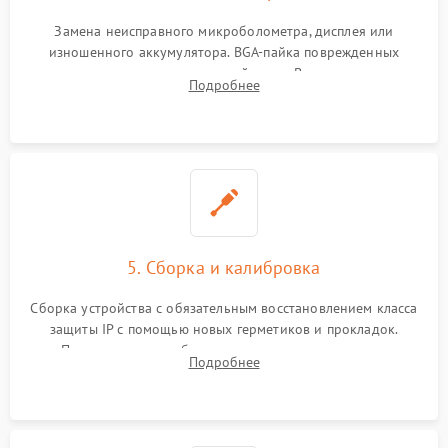
Замена неисправного микроболометра, дисплея или
изношенного аккумулятора. BGA-пайка поврежденных
контроллеров на материнской плате. Восстановление
Подробнее
разъемов и кнопок, замена поврежденных элементов
корпуса.
5. Сборка и калибровка
Сборка устройства с обязательным восстановлением класса
защиты IP с помощью новых герметиков и прокладок.
Программная калибровка матрицы по эталонному
Подробнее
абсолютно черному телу для точного измерения температур.