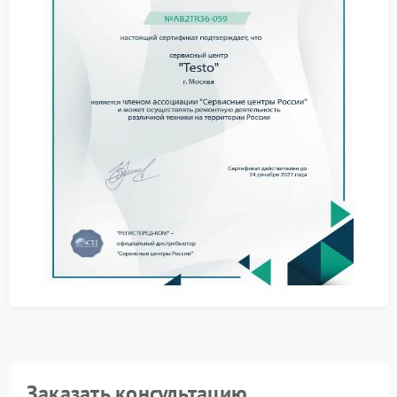
смещение матрицы и ухудшение теплового
изображения. Сервис Testo учитывает
конструктивные особенности приборов данного
бренда.
Этапы сервисных работ
Процесс обслуживания выстраивается по четкому
регламенту:
разборка и оценка состояния корпуса;
ремонт поврежденных элементов;
контрольная сборка и настройка.
Сервисный центр Testo использует оригинальные
комплектующие и соблюдает заводские допуски,
что важно для надежности и безопасности
эксплуатации.
Рекомендации владельцам
После завершения ремонта стоит соблюдать
простые правила:
Заказать консультацию