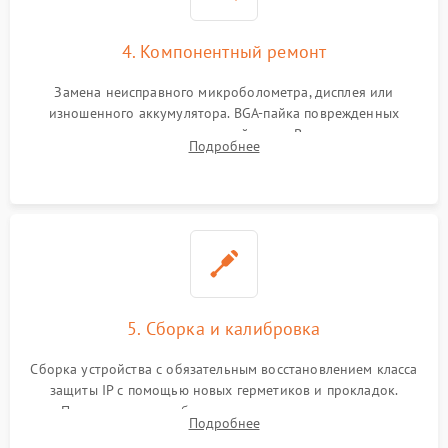
4. Компонентный ремонт
Замена неисправного микроболометра, дисплея или
изношенного аккумулятора. BGA-пайка поврежденных
контроллеров на материнской плате. Восстановление
Подробнее
разъемов и кнопок, замена поврежденных элементов
корпуса.
5. Сборка и калибровка
Сборка устройства с обязательным восстановлением класса
защиты IP с помощью новых герметиков и прокладок.
Программная калибровка матрицы по эталонному
Подробнее
абсолютно черному телу для точного измерения температур.