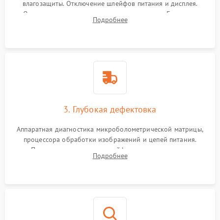
влагозащиты. Отключение шлейфов питания и дисплея.
Очистка внутренних плат от окислов и пыли. Бережная
Подробнее
обработка германиевого объектива специализированными
растворами.
3. Глубокая дефектовка
Аппаратная диагностика микроболометрической матрицы,
процессора обработки изображений и цепей питания.
Проверка целостности шлейфов, модуля памяти и
Подробнее
интерфейсов связи. Выявление сгоревших SMD-компонентов
на плате.