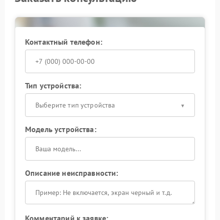
избегать механических нагрузок;
применять защитные чехлы;
проводить регулярную диагностика.
Такие меры продлевают срок службы тепловизора
Контактный телефон:
и сохраняют точность измерений.
Тип устройства:
Выберите тип устройства
Модель устройства:
Описание неисправности:
Комментарий к заявке: