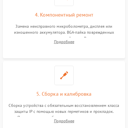
4. Компонентный ремонт
Замена неисправного микроболометра, дисплея или
изношенного аккумулятора. BGA-пайка поврежденных
контроллеров на материнской плате. Восстановление
Подробнее
разъемов и кнопок, замена поврежденных элементов
корпуса.
5. Сборка и калибровка
Сборка устройства с обязательным восстановлением класса
защиты IP с помощью новых герметиков и прокладок.
Программная калибровка матрицы по эталонному
Подробнее
абсолютно черному телу для точного измерения температур.