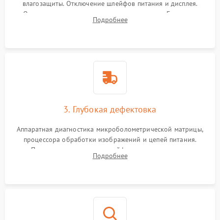
влагозащиты. Отключение шлейфов питания и дисплея.
Очистка внутренних плат от окислов и пыли. Бережная
Подробнее
обработка германиевого объектива специализированными
растворами.
3. Глубокая дефектовка
Аппаратная диагностика микроболометрической матрицы,
процессора обработки изображений и цепей питания.
Проверка целостности шлейфов, модуля памяти и
Подробнее
интерфейсов связи. Выявление сгоревших SMD-компонентов
на плате.