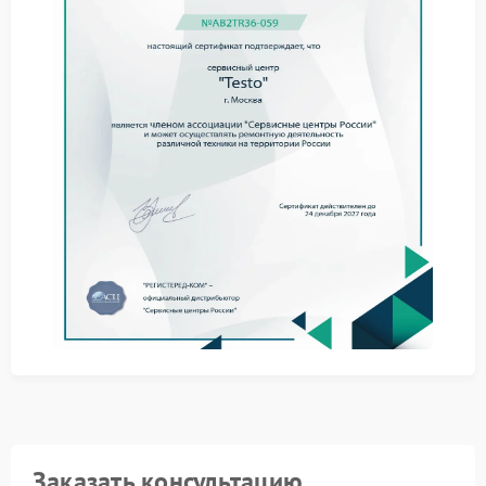
Подобные симптомы указывают на необходимость
профессионального вмешательства и последующего
ремонта Testo с обязательной диагностикой
электронных модулей и сенсора.
Практические советы
До обращения в сервис Testo рекомендуется
выполнить несколько базовых действий:
убедиться в корректных настройках коэффициента
излучения;
проверить актуальность установленного
программного обеспечения;
исключить влияние внешних источников тепла и
отражений.
Если перечисленные меры не дали результата,
дальнейшая эксплуатация прибора с ошибочными
данными не рекомендуется, так как это снижает
достоверность измерений.
Ремонт в сервисном центре
Заказать консультацию