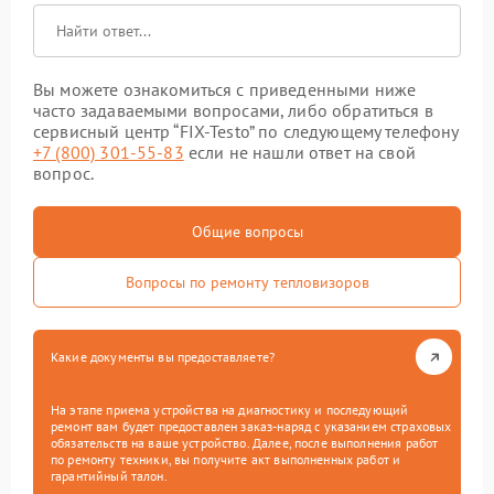
Вы можете ознакомиться с приведенными ниже
часто задаваемыми вопросами, либо обратиться в
сервисный центр “FIX-Testo” по следующему телефону
+7 (800) 301-55-83
если не нашли ответ на свой
вопрос.
Общие вопросы
Вопросы по ремонту тепловизоров
Какие документы вы предоставляете?
На этапе приема устройства на диагностику и последующий
ремонт вам будет предоставлен заказ-наряд с указанием страховых
обязательств на ваше устройство. Далее, после выполнения работ
по ремонту техники, вы получите акт выполненных работ и
гарантийный талон.