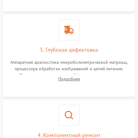
растворами.
3. Глубокая дефектовка
Аппаратная диагностика микроболометрической матрицы,
процессора обработки изображений и цепей питания.
Проверка целостности шлейфов, модуля памяти и
Подробнее
интерфейсов связи. Выявление сгоревших SMD-компонентов
на плате.
4. Компонентный ремонт