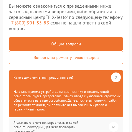
Вы можете ознакомиться с приведенными ниже
часто задаваемыми вопросами, либо обратиться в
сервисный центр “FIX-Testo” по следующему телефону
+7 (800) 301-55-83
если не нашли ответ на свой
вопрос.
Общие вопросы
Вопросы по ремонту тепловизоров
Какие документы вы предоставляете?
На этапе приема устройства на диагностику и последующий
ремонт вам будет предоставлен заказ-наряд с указанием страховых
обязательств на ваше устройство. Далее, после выполнения работ
по ремонту техники, вы получите акт выполненных работ и
гарантийный талон.
Я уже знаю в чем неисправность и какой
ремонт необходим. Для чего проводить
диагностику?