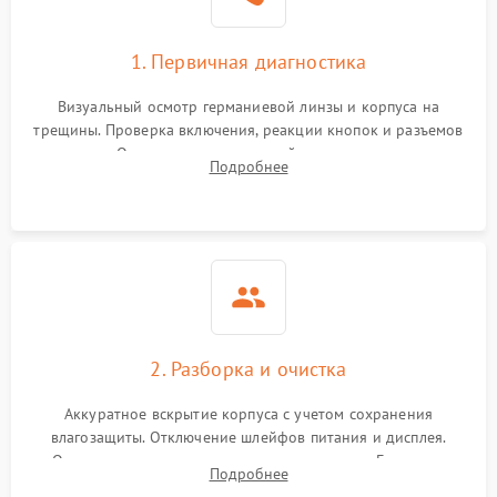
1. Первичная диагностика
Визуальный осмотр германиевой линзы и корпуса на
трещины. Проверка включения, реакции кнопок и разъемов
зарядки. Оценка вывода тепловой сигнатуры на экран,
Подробнее
проверка базовых функций и считывание системных
ошибок.
2. Разборка и очистка
Аккуратное вскрытие корпуса с учетом сохранения
влагозащиты. Отключение шлейфов питания и дисплея.
Очистка внутренних плат от окислов и пыли. Бережная
Подробнее
обработка германиевого объектива специализированными