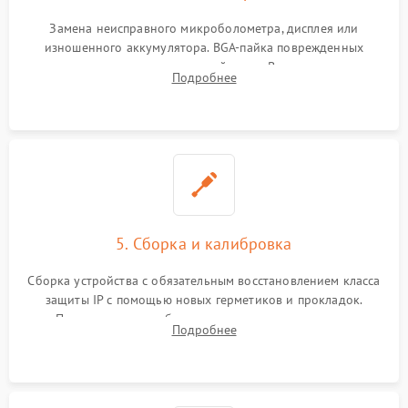
Замена неисправного микроболометра, дисплея или
изношенного аккумулятора. BGA-пайка поврежденных
контроллеров на материнской плате. Восстановление
Подробнее
разъемов и кнопок, замена поврежденных элементов
корпуса.
5. Сборка и калибровка
Сборка устройства с обязательным восстановлением класса
защиты IP с помощью новых герметиков и прокладок.
Программная калибровка матрицы по эталонному
Подробнее
абсолютно черному телу для точного измерения температур.