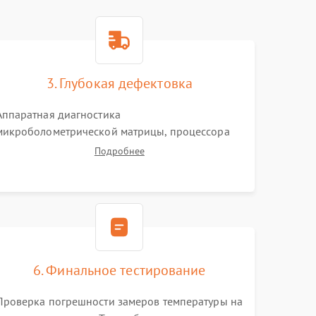
3. Глубокая дефектовка
Аппаратная диагностика
микроболометрической матрицы, процессора
обработки изображений и цепей питания.
Подробнее
Проверка целостности шлейфов, модуля памяти
и интерфейсов связи. Выявление сгоревших
SMD-компонентов на плате.
6. Финальное тестирование
Проверка погрешности замеров температуры на