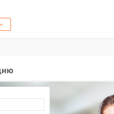
ны
цию