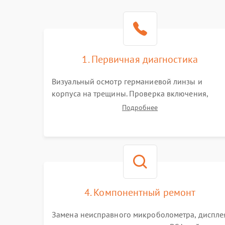
1. Первичная диагностика
Визуальный осмотр германиевой линзы и
корпуса на трещины. Проверка включения,
реакции кнопок и разъемов зарядки. Оценка
Подробнее
вывода тепловой сигнатуры на экран, проверка
базовых функций и считывание системных
ошибок.
4. Компонентный ремонт
Замена неисправного микроболометра, диспле