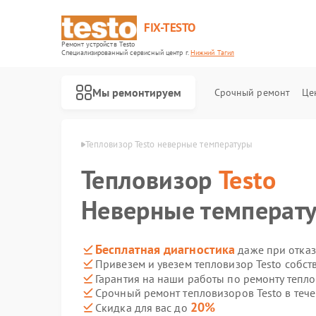
FIX-TESTO
Ремонт устройств Testo
Специализированный cервисный центр г.
Нижний Тагил
Мы ремонтируем
Срочный ремонт
Це
sto в Нижнем Тагиле
Тепловизор Testo неверные температуры
Тепловизор
Testo
Неверные температ
Бесплатная диагностика
даже при отказ
Привезем и увезем тепловизор Testo собст
Гарантия на наши работы по ремонту тепл
Срочный ремонт тепловизоров Testo в тече
20%
Скидка для вас до