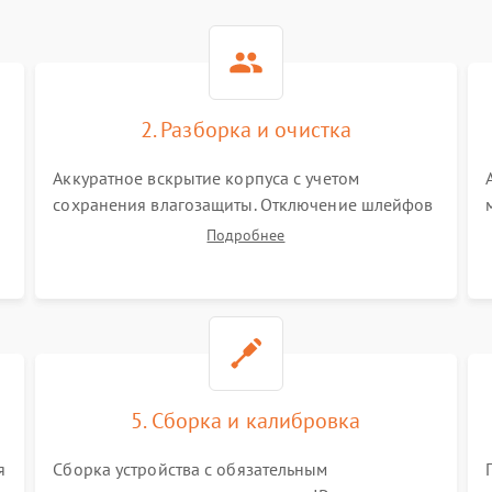
2. Разборка и очистка
Аккуратное вскрытие корпуса с учетом
сохранения влагозащиты. Отключение шлейфов
питания и дисплея. Очистка внутренних плат от
Подробнее
окислов и пыли. Бережная обработка
германиевого объектива специализированными
растворами.
5. Сборка и калибровка
я
Сборка устройства с обязательным