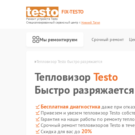
FIX-TESTO
Ремонт устройств Testo
Специализированный cервисный центр г.
Нижний Тагил
Мы ремонтируем
Срочный ремонт
Це
sto в Нижнем Тагиле
Тепловизор Testo быстро разряжается
Тепловизор
Testo
Быстро разряжается
Бесплатная диагностика
даже при отказ
Привезем и увезем тепловизор Testo собст
Гарантия на наши работы по ремонту тепл
Срочный ремонт тепловизоров Testo в тече
20%
Скидка для вас до