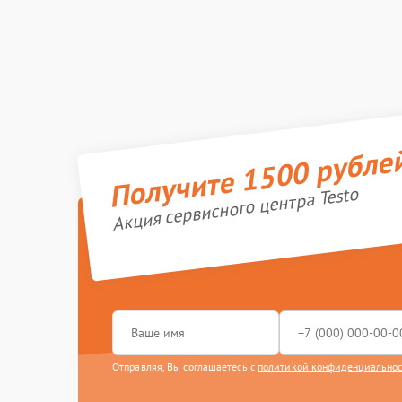
Получите 1500 рубле
Акция сервисного центра Testo
Отправляя, Вы соглашаетесь с
политикой конфиденциально