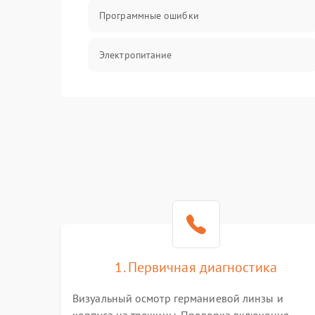
Программные ошибки
Электропитание
Измерения
Матрица
Проблемы питания
Температурные проблемы
Сбои коммуникаций и интерфейсов
1. Первичная диагностика
Программные сбои
Визуальный осмотр германиевой линзы и