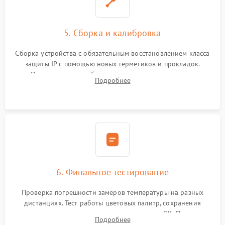
5. Сборка и калибровка
Сборка устройства с обязательным восстановлением класса
защиты IP с помощью новых герметиков и прокладок.
Программная калибровка матрицы по эталонному
Подробнее
абсолютно черному телу для точного измерения температур.
6. Финальное тестирование
Проверка погрешности замеров температуры на разных
дистанциях. Тест работы цветовых палитр, сохранения
термограмм в память и передачи данных на ПК. Проверка
Подробнее
автономности работы и итоговый контроль качества.