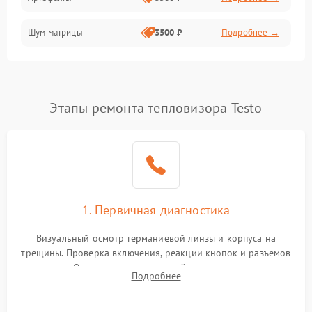
Матрица
Шум матрицы
3500 ₽
Подробнее →
Проблемы питания
Температурные проблемы
Сбои коммуникаций и интерфейсов
Этапы ремонта тепловизора Testo
Программные сбои
Проблемы с объективом
1. Первичная диагностика
Экран (дисплей)
Визуальный осмотр германиевой линзы и корпуса на
трещины. Проверка включения, реакции кнопок и разъемов
зарядки. Оценка вывода тепловой сигнатуры на экран,
Подробнее
проверка базовых функций и считывание системных
ошибок.