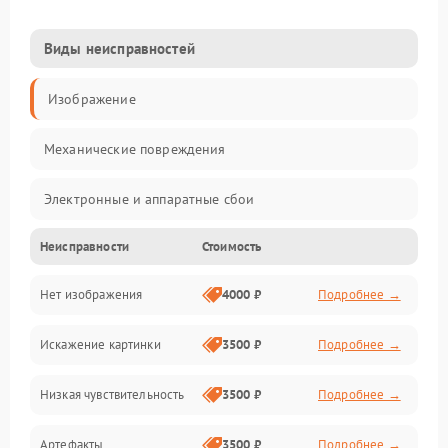
Виды неисправностей
Изображение
Механические повреждения
Электронные и аппаратные сбои
Неисправности
Стоимость
Неисправности сенсора и оптики
Нет изображения
4000 ₽
Подробнее →
Программные ошибки
Искажение картинки
3500 ₽
Подробнее →
Электропитание
Низкая чувствительность
3500 ₽
Подробнее →
Измерения
Артефакты
3500 ₽
Подробнее →