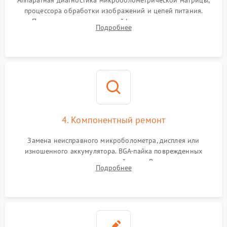
Аппаратная диагностика микроболометрической матрицы,
процессора обработки изображений и цепей питания.
Проверка целостности шлейфов, модуля памяти и
Подробнее
интерфейсов связи. Выявление сгоревших SMD-компонентов
на плате.
4. Компонентный ремонт
Замена неисправного микроболометра, дисплея или
изношенного аккумулятора. BGA-пайка поврежденных
контроллеров на материнской плате. Восстановление
Подробнее
разъемов и кнопок, замена поврежденных элементов
корпуса.