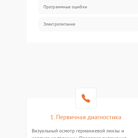
Программные ошибки
Электропитание
Измерения
Матрица
Проблемы питания
Температурные проблемы
Сбои коммуникаций и интерфейсов
1. Первичная диагностика
Программные сбои
Визуальный осмотр германиевой линзы и