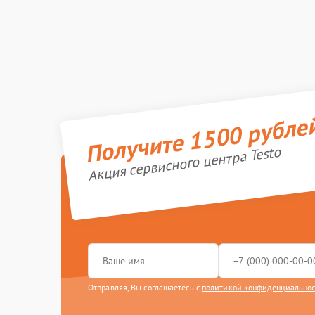
Получите 1500 рубле
Акция сервисного центра Testo
Отправляя, Вы соглашаетесь с
политикой конфиденциально