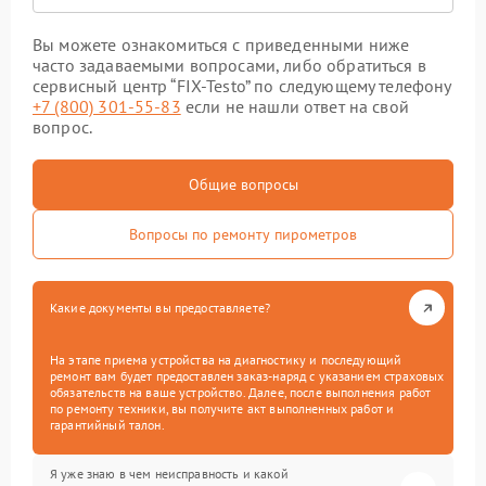
Вы можете ознакомиться с приведенными ниже
часто задаваемыми вопросами, либо обратиться в
сервисный центр “FIX-Testo” по следующему телефону
+7 (800) 301-55-83
если не нашли ответ на свой
вопрос.
Общие вопросы
Вопросы по ремонту пирометров
Какие документы вы предоставляете?
На этапе приема устройства на диагностику и последующий
ремонт вам будет предоставлен заказ-наряд с указанием страховых
обязательств на ваше устройство. Далее, после выполнения работ
по ремонту техники, вы получите акт выполненных работ и
гарантийный талон.
Я уже знаю в чем неисправность и какой