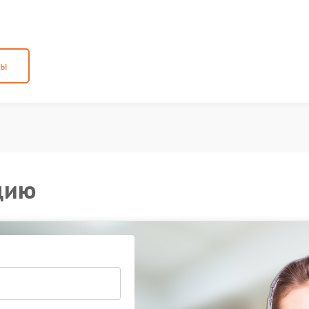
ны
цию