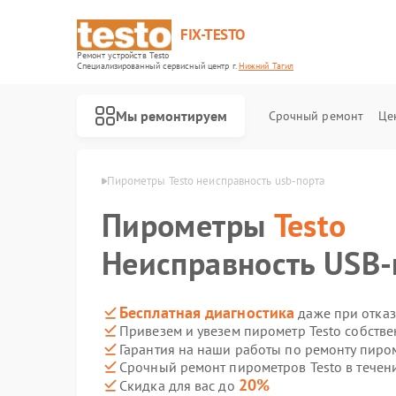
FIX-TESTO
Ремонт устройств Testo
Специализированный cервисный центр г.
Нижний Тагил
Мы ремонтируем
Срочный ремонт
Це
sto в Нижнем Тагиле
Пирометры Testo неисправность usb-порта
Пирометры
Testo
Неисправность USB-
Бесплатная диагностика
даже при отказ
Привезем и увезем пирометр Testo собств
Гарантия на наши работы по ремонту пиро
Срочный ремонт пирометров Testo в течен
20%
Скидка для вас до