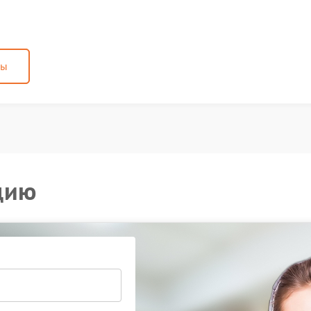
ны
цию