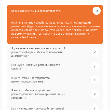
Какие документы вы предоставляете?
На этапе приема устройства на диагностику и последующий
ремонт вам будет предоставлен заказ-наряд с указанием страховых
обязательств на ваше устройство. Далее, после выполнения работ
по ремонту техники, вы получите акт выполненных работ и
гарантийный талон.
Я уже знаю в чем неисправность и какой
ремонт необходим. Для чего проводить
диагностику?
Мне нужен срочный ремонт. Сможете
сделать?
Я хочу, чтобы мое устройство
ремонтировали при мне.
Я хочу, чтобы мое устройство
ремонтировалось только оригинальными
запчастями.
Как я узнаю, что мое устройство готово?