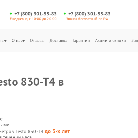
+7 (800) 301-55-83
+7 (800) 301-55-83
Ежедневно, с 10:00 до 20:00
Звонок бесплатный по РФ
ны
О нас
Отзывы
Доставка
Гарантии
Акции и скидки
Зая
sto 830-T4 в
е
 сами
до 3-х лет
метров Testo 830-T4
в течении часа