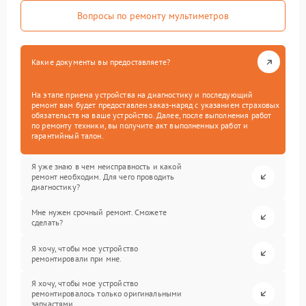
Вопросы по ремонту мультиметров
Какие документы вы предоставляете?
На этапе приема устройства на диагностику и последующий
ремонт вам будет предоставлен заказ-наряд с указанием страховых
обязательств на ваше устройство. Далее, после выполнения работ
по ремонту техники, вы получите акт выполненных работ и
гарантийный талон.
Я уже знаю в чем неисправность и какой
ремонт необходим. Для чего проводить
диагностику?
Мне нужен срочный ремонт. Сможете
сделать?
Я хочу, чтобы мое устройство
ремонтировали при мне.
Я хочу, чтобы мое устройство
ремонтировалось только оригинальными
запчастями.