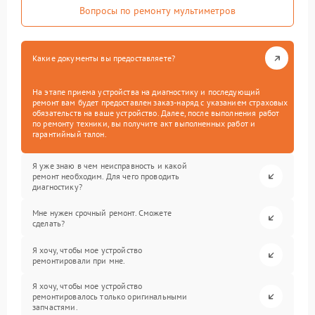
Вопросы по ремонту мультиметров
Какие документы вы предоставляете?
На этапе приема устройства на диагностику и последующий
ремонт вам будет предоставлен заказ-наряд с указанием страховых
обязательств на ваше устройство. Далее, после выполнения работ
по ремонту техники, вы получите акт выполненных работ и
гарантийный талон.
Я уже знаю в чем неисправность и какой
ремонт необходим. Для чего проводить
диагностику?
Мне нужен срочный ремонт. Сможете
сделать?
Я хочу, чтобы мое устройство
ремонтировали при мне.
Я хочу, чтобы мое устройство
ремонтировалось только оригинальными
запчастями.