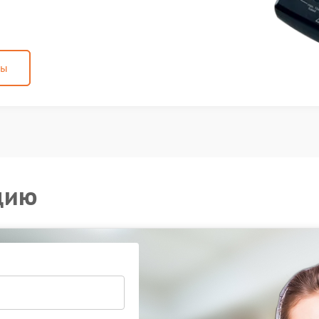
ны
цию