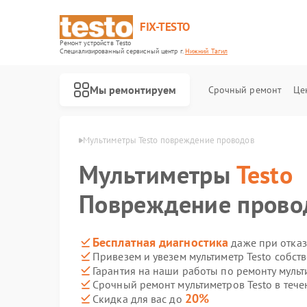
FIX-TESTO
Ремонт устройств Testo
Специализированный cервисный центр г.
Нижний Тагил
Мы ремонтируем
Срочный ремонт
Це
sto в Нижнем Тагиле
Мультиметры Testo повреждение проводов
Мультиметры
Testo
Повреждение прово
Бесплатная диагностика
даже при отказ
Привезем и увезем мультиметр Testo собст
Гарантия на наши работы по ремонту мульт
Срочный ремонт мультиметров Testo в тече
20%
Скидка для вас до