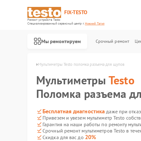
FIX-TESTO
Ремонт устройств Testo
Специализированный cервисный центр г.
Нижний Тагил
Мы ремонтируем
Срочный ремонт
Це
sto в Нижнем Тагиле
Мультиметры Testo поломка разъема для щупов
Мультиметры
Testo
Поломка разъема д
Бесплатная диагностика
даже при отказ
Привезем и увезем мультиметр Testo собст
Гарантия на наши работы по ремонту мульт
Срочный ремонт мультиметров Testo в тече
20%
Скидка для вас до