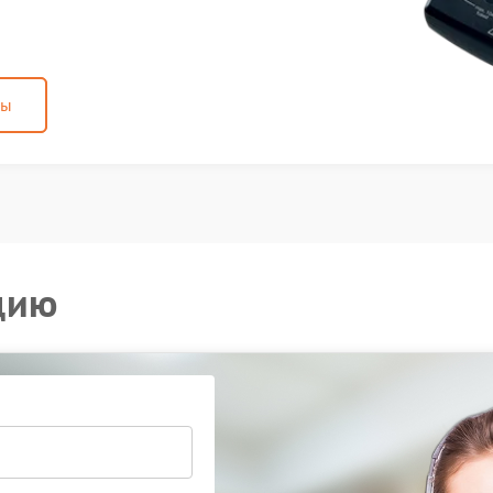
ны
цию