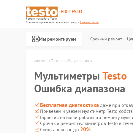
FIX-TESTO
Ремонт устройств Testo
Специализированный cервисный центр г.
Нижний Тагил
Мы ремонтируем
Срочный ремонт
Це
 Нижнем Тагиле
Мультиметры Testo ошибка диапазона
Мультиметры
Testo
Ошибка диапазона
Бесплатная диагностика
даже при отказ
Привезем и увезем мультиметр Testo собст
Гарантия на наши работы по ремонту мульт
Срочный ремонт мультиметров Testo в тече
20%
Скидка для вас до