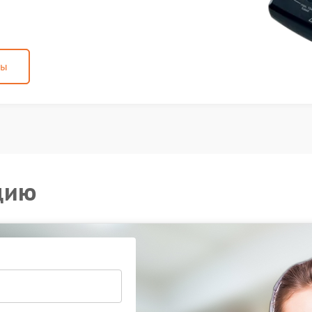
ны
цию