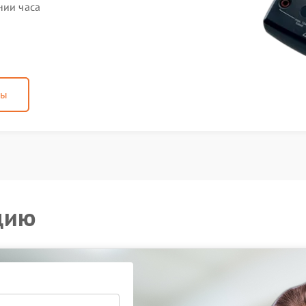
нии часа
ны
цию