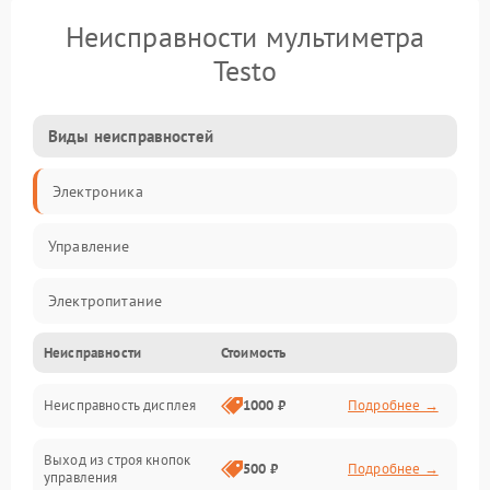
Неисправности мультиметра
Testo
Виды неисправностей
Электроника
Управление
Электропитание
Неисправности
Стоимость
Измерения
Неисправность дисплея
1000 ₽
Подробнее →
Индикация
Выход из строя кнопок
Механические повреждения
500 ₽
Подробнее →
управления