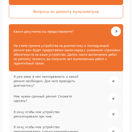
Вопросы по ремонту мультиметров
Какие документы вы предоставляете?
На этапе приема устройства на диагностику и последующий
ремонт вам будет предоставлен заказ-наряд с указанием страховых
обязательств на ваше устройство. Далее, после выполнения работ
по ремонту техники, вы получите акт выполненных работ и
гарантийный талон.
Я уже знаю в чем неисправность и какой
ремонт необходим. Для чего проводить
диагностику?
Мне нужен срочный ремонт. Сможете
сделать?
Я хочу, чтобы мое устройство
ремонтировали при мне.
Я хочу, чтобы мое устройство
ремонтировалось только оригинальными